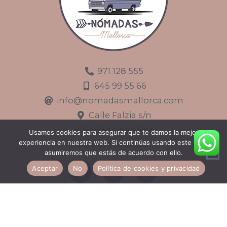
971 128 555
645 99 55 66
info@nomadasmallorca.com
Calle Falzia s/n
07609 Puig de Ros
Usamos cookies para asegurar que te damos la mejor
experiencia en nuestra web. Si continúas usando este sitio,
(Junto al Mercadona)
asumiremos que estás de acuerdo con ello.
F
I
E
Aceptar
No
Política de cookies y privacidad
a
n
n
c
s
v
e
t
e
b
a
l
© Copyright 2025 - Nómadas Mallorca
o
g
o
Designed by
PI Marketing