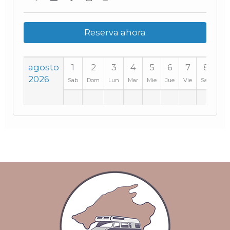
Reserva ahora
agosto
1
2
3
4
5
6
7
8
9
2026
Sab
Dom
Lun
Mar
Mie
Jue
Vie
Sab
Do